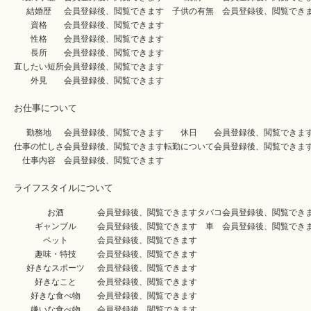
結婚歴
会員登録後、閲覧できます
子供の有無
会員登録後、閲覧でき
資格
会員登録後、閲覧できます
性格
会員登録後、閲覧できます
長所
会員登録後、閲覧できます
直したい短所
会員登録後、閲覧できます
外見
会員登録後、閲覧できます
お仕事について
勤務地
会員登録後、閲覧できます
休日
会員登録後、閲覧できま
仕事の忙しさ
会員登録後、閲覧できます
転勤について
会員登録後、閲覧できま
仕事内容
会員登録後、閲覧できます
ライフスタイルについて
お酒
会員登録後、閲覧できます
タバコ
会員登録後、閲覧でき
ギャンブル
会員登録後、閲覧できます
車
会員登録後、閲覧でき
ペット
会員登録後、閲覧できます
趣味・特技
会員登録後、閲覧できます
好きなスポーツ
会員登録後、閲覧できます
好きなこと
会員登録後、閲覧できます
好きな食べ物
会員登録後、閲覧できます
嫌いな食べ物
会員登録後、閲覧できます