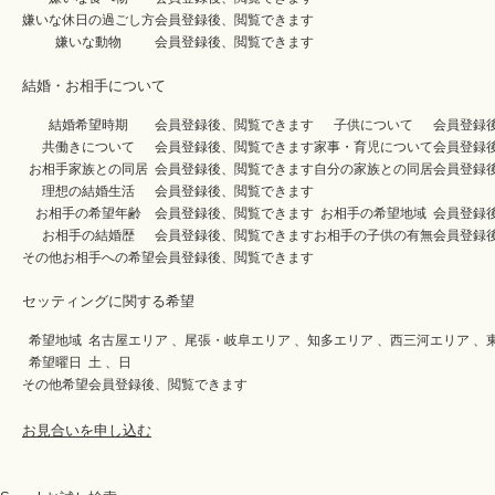
嫌いな休日の過ごし方
会員登録後、閲覧できます
嫌いな動物
会員登録後、閲覧できます
結婚・お相手について
結婚希望時期
会員登録後、閲覧できます
子供について
会員登録
共働きについて
会員登録後、閲覧できます
家事・育児について
会員登録
お相手家族との同居
会員登録後、閲覧できます
自分の家族との同居
会員登録
理想の結婚生活
会員登録後、閲覧できます
お相手の希望年齢
会員登録後、閲覧できます
お相手の希望地域
会員登録
お相手の結婚歴
会員登録後、閲覧できます
お相手の子供の有無
会員登録
その他お相手への希望
会員登録後、閲覧できます
セッティングに関する希望
希望地域
名古屋エリア 、尾張・岐阜エリア 、知多エリア 、西三河エリア 、
希望曜日
土 、日
その他希望
会員登録後、閲覧できます
お見合いを申し込む