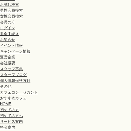
お試し検索
男性会員検索
女性会員検索
会員の方
ログイン
退会手続き
お知らせ
イベント情報
キャンペーン情報
運営企業
会社概要
スタッフ募集
スタッフブログ
個人情報保護方針
その他
カフェコン・セカンド
おすすめカフェ
HOME
初めての方
初めての方へ
サービス案内
料金案内