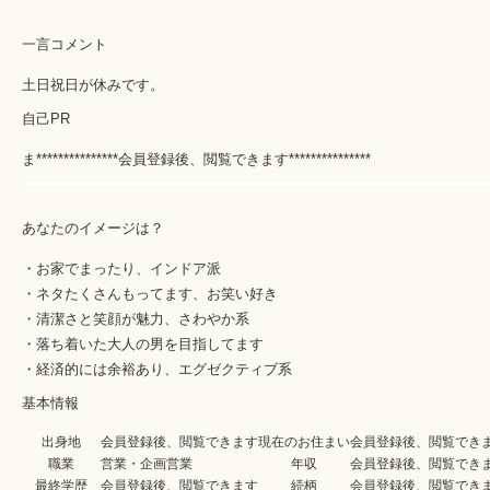
一言コメント
土日祝日が休みです。
自己PR
ま***************会員登録後、閲覧できます***************
あなたのイメージは？
・お家でまったり、インドア派
・ネタたくさんもってます、お笑い好き
・清潔さと笑顔が魅力、さわやか系
・落ち着いた大人の男を目指してます
・経済的には余裕あり、エグゼクティブ系
基本情報
出身地
会員登録後、閲覧できます
現在のお住まい
会員登録後、閲覧でき
職業
営業・企画営業
年収
会員登録後、閲覧でき
最終学歴
会員登録後、閲覧できます
続柄
会員登録後、閲覧でき