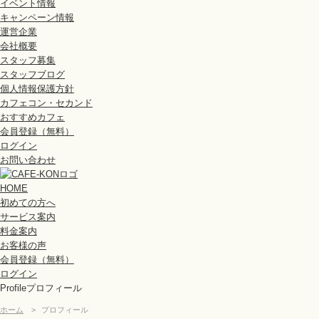
イベント情報
キャンペーン情報
運営企業
会社概要
スタッフ募集
スタッフブログ
個人情報保護方針
カフェコン・セカンド
おすすめカフェ
会員登録（無料）
ログイン
お問い合わせ
HOME
初めての方へ
サービス案内
料金案内
お客様の声
会員登録（無料）
ログイン
Profile
プロフィール
ホーム
>
プロフィール