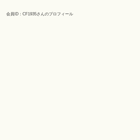
会員ID：
CF1935
さんのプロフィール