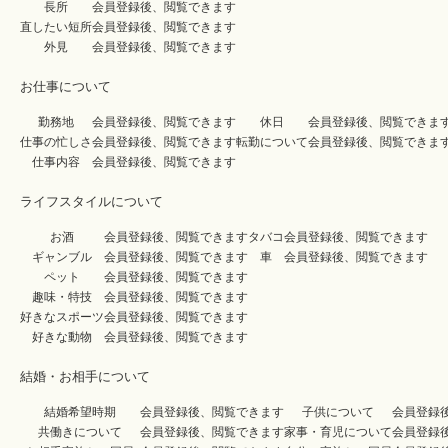
長所
会員登録後、閲覧できます
直したい短所
会員登録後、閲覧できます
外見
会員登録後、閲覧できます
お仕事について
勤務地
会員登録後、閲覧できます
休日
会員登録後、閲覧できま
仕事の忙しさ
会員登録後、閲覧できます
転勤について
会員登録後、閲覧できま
仕事内容
会員登録後、閲覧できます
ライフスタイルについて
お酒
会員登録後、閲覧できます
タバコ
会員登録後、閲覧できます
ギャンブル
会員登録後、閲覧できます
車
会員登録後、閲覧できます
ペット
会員登録後、閲覧できます
趣味・特技
会員登録後、閲覧できます
好きなスポーツ
会員登録後、閲覧できます
好きな動物
会員登録後、閲覧できます
結婚・お相手について
結婚希望時期
会員登録後、閲覧できます
子供について
会員登録
共働きについて
会員登録後、閲覧できます
家事・育児について
会員登録