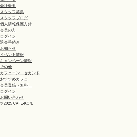
会社概要
スタッフ募集
スタッフブログ
個人情報保護方針
会員の方
ログイン
退会手続き
お知らせ
イベント情報
キャンペーン情報
その他
カフェコン・セカンド
おすすめカフェ
会員登録（無料）
ログイン
お問い合わせ
© 2025 CAFE-KON.