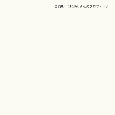
会員ID：
CF1890
さんのプロフィール